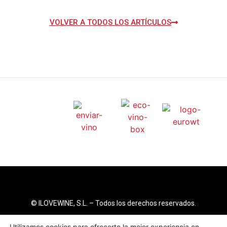
VOLVER A TODOS LOS ARTÍCULOS
© ILOVEWINE, S.L. – Todos los derechos reservados.
Aviso Legal
–
Política de Privacidad
–
Política de Cookies
Utilizamos cookies para ofrecerte la mejor experiencia en