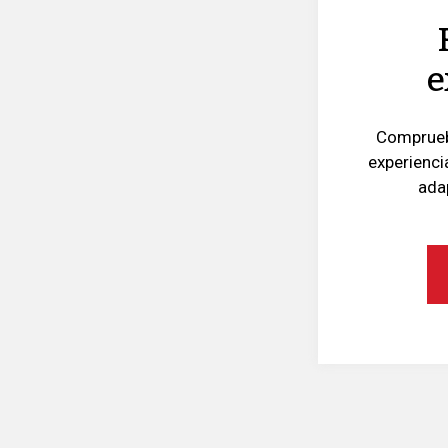
e
Comprueba
experienci
adap